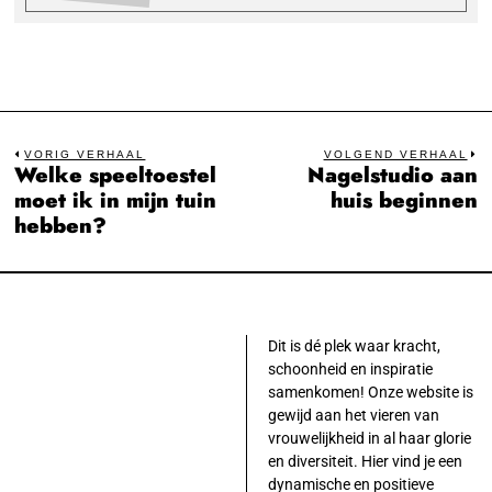
Bericht
VORIG VERHAAL
VOLGEND VERHAAL
Welke speeltoestel
Nagelstudio aan
Previous
N
navigatie
moet ik in mijn tuin
huis beginnen
post:
po
hebben?
Dit is dé plek waar kracht,
schoonheid en inspiratie
samenkomen! Onze website is
gewijd aan het vieren van
vrouwelijkheid in al haar glorie
en diversiteit. Hier vind je een
dynamische en positieve