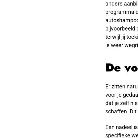
andere aanbie
programma en
autoshampoo 
bijvoorbeeld
terwijl jij to
je weer wegri
De vo
Er zitten nat
voor je gedaa
dat je zelf n
schaffen. Dit 
Een nadeel is
specifieke we