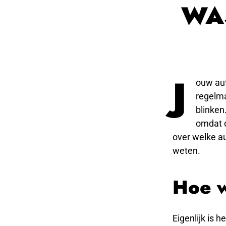
WA
J
ouw aut
regelma
blinken
omdat d
over welke aut
weten.
Hoe w
Eigenlijk is h