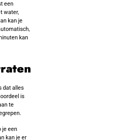
st een
t water,
an kan je
automatisch,
e minuten kan
traten
 dat alles
oordeel is
aan te
egrepen.
 je een
n kan je er