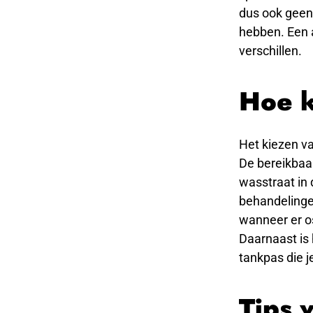
dus ook geen 
hebben. Een a
verschillen.
Hoe k
Het kiezen v
De bereikbaar
wasstraat in 
behandelingen
wanneer er os
Daarnaast is 
tankpas die j
Tips 