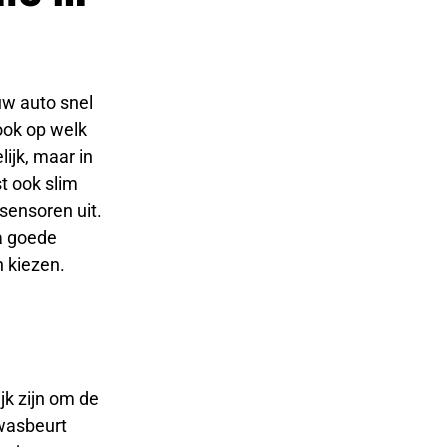
uw auto snel
ook op welk
ijk, maar in
st ook slim
sensoren uit.
a goede
n kiezen.
jk zijn om de
 wasbeurt