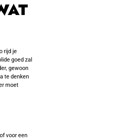
WAT
 rijd je
lide goed zal
ieder, gewoon
na te denken
ver moet
 of voor een