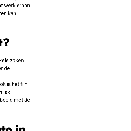
at werk eraan
aten kan
t?
kele zaken.
er de
k is het fijn
 lak.
orbeeld met de
to in