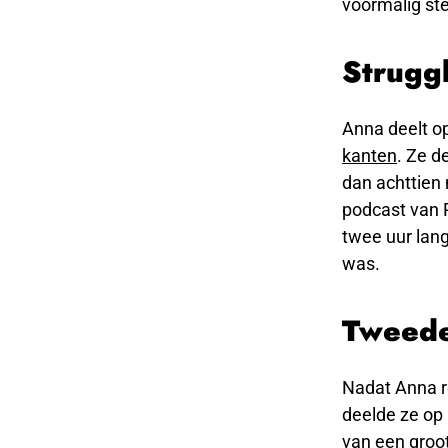
voormalig ste
Strugg
Anna deelt o
kanten
. Ze d
dan achttien 
podcast van P
twee uur lang
was.
Tweede
Nadat Anna r
deelde ze op 
van een groot 