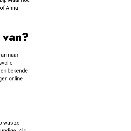
e of Anna
 van?
ran naar
svolle
j een bekende
gen online
Zo was ze
undige. Als