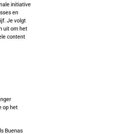
le initiative
asses en
f. Je volgt
n uit om het
ele content
anger
e op het
als Buenas