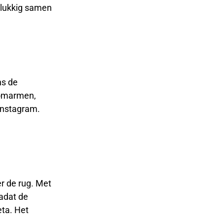
elukkig samen
ns de
 omarmen,
Instagram.
er de rug. Met
adat de
eta. Het