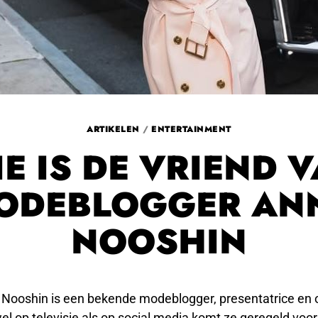
ARTIKELEN
/
ENTERTAINMENT
E IS DE VRIEND 
ODEBLOGGER AN
NOOSHIN
 Nooshin is een bekende modeblogger, presentatrice en
l op televisie als op social media komt ze geregeld voor