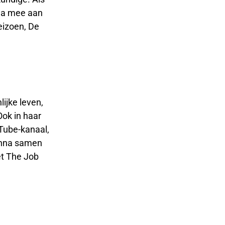
nna mee aan
eizoen, De
ijke leven,
ok in haar
Tube-kanaal,
Anna samen
et The Job