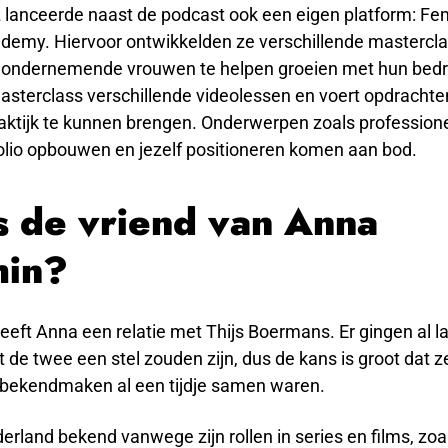
 lanceerde naast de podcast ook een eigen platform: Fema
demy. Hiervoor ontwikkelden ze verschillende mastercl
ondernemende vrouwen te helpen groeien met hun bedrij
asterclass verschillende videolessen en voert opdrachte
praktijk te kunnen brengen. Onderwerpen zoals profession
olio opbouwen en jezelf positioneren komen aan bod.
s de vriend van Anna
hin?
eft Anna een relatie met Thijs Boermans. Er gingen al l
 de twee een stel zouden zijn, dus de kans is groot dat z
ekendmaken al een tijdje samen waren.
ederland bekend vanwege zijn rollen in series en films, zo