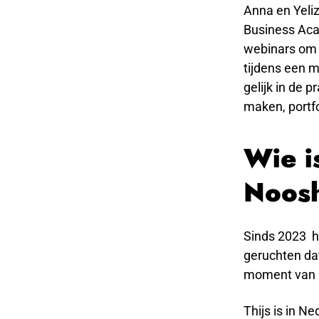
Anna en Yeliz
Business Aca
webinars om 
tijdens een m
gelijk in de 
maken, portf
Wie i
Noos
Sinds 2023 he
geruchten dat
moment van b
Thijs is in N