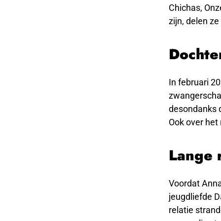
Chichas, Onz
zijn, delen ze 
Dochte
In februari 2
zwangerschap
desondanks d
Ook over het
Lange r
Voordat Anna 
jeugdliefde 
relatie stra