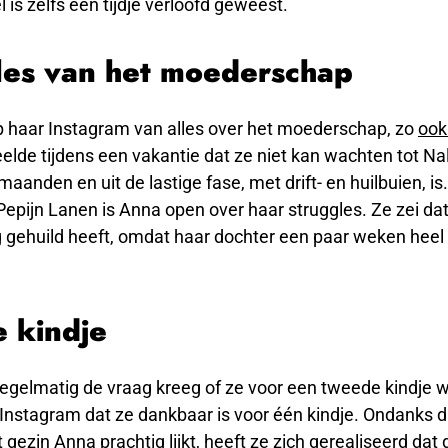
l is zelfs een tijdje verloofd geweest.
les van het moederschap
p haar Instagram van alles over het moederschap, zo
ook
eelde tijdens een vakantie dat ze niet kan wachten tot Na
maanden en uit de lastige fase, met drift- en huilbuien, is
epijn Lanen is Anna open over haar struggles. Ze zei da
 gehuild heeft, omdat haar dochter een paar weken heel 
 kindje
egelmatig de vraag kreeg of ze voor een tweede kindje w
Instagram dat ze dankbaar is voor één kindje. Ondanks d
gezin Anna prachtig lijkt, heeft ze zich gerealiseerd dat d