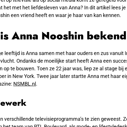
t het met het liefdesleven van Anna? In dit artikel lees j
shin een vriend heeft en waar je haar van kan kennen.
is Anna Nooshin bekend
e leeftijd is Anna samen met haar ouders en zus vanuit I
vlucht. Ondanks de moeilijke start heeft Anna een succe
n op te bouwen. Toen ze 22 jaar was, liep ze al stage bi
r in New York. Twee jaar later startte Anna met haar ei
azine:
NSMBL.nl
.
siewerk
 in verschillende televisieprogramma’s te zien geweest. 
 het team van RTL Boulevard, als mode- en lifestyledesk