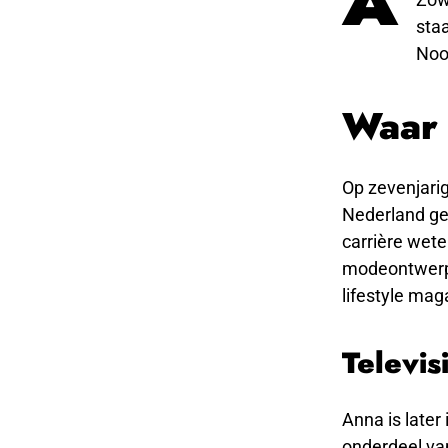
A
staa
Noo
Waar 
Op zevenjarig
Nederland ge
carrière wete
modeontwerpe
lifestyle mag
Televi
Anna is later
onderdeel van