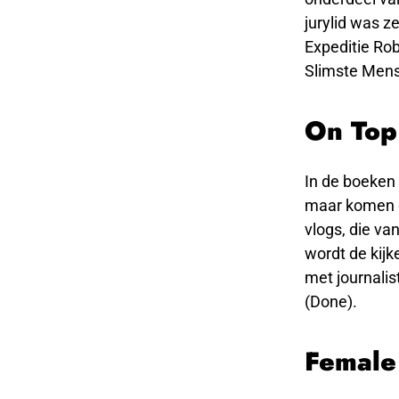
jurylid was z
Expeditie Rob
Slimste Mens
On Top
In de boeken 
maar komen d
vlogs, die v
wordt de kij
met journali
(Done).
Female 