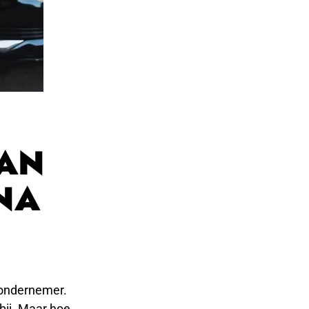
VAN
NA
 ondernemer.
bij. Maar hoe