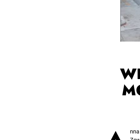
WI
M
nna
Zowe