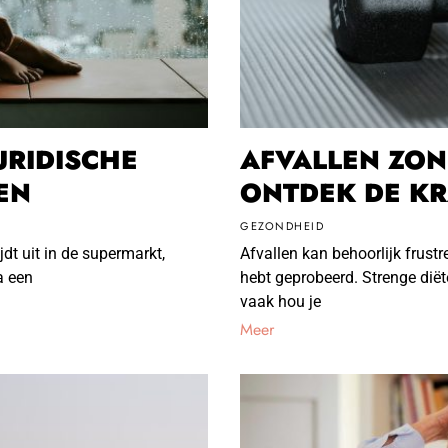
URIDISCHE
AFVALLEN ZON
EN
ONTDEK DE KR
GEZONDHEID
jdt uit in de supermarkt,
Afvallen kan behoorlijk frustr
a een
hebt geprobeerd. Strenge diëte
vaak hou je
Meer