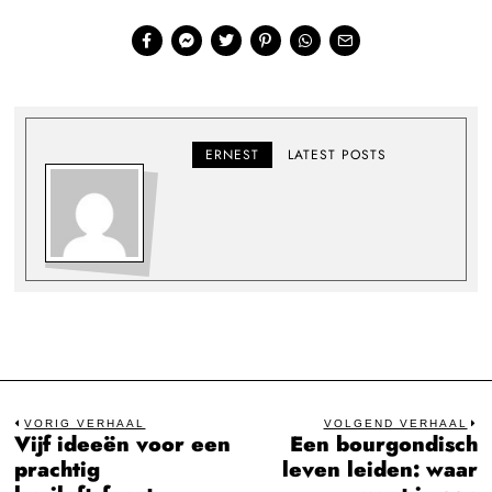
ERNEST
LATEST POSTS
Bericht
VORIG VERHAAL
VOLGEND VERHAAL
Vijf ideeën voor een
Een bourgondisch
Previous
N
navigatie
prachtig
leven leiden: waar
post:
po