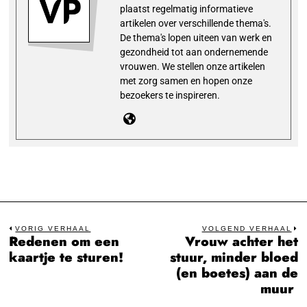
plaatst regelmatig informatieve
artikelen over verschillende thema's.
De thema's lopen uiteen van werk en
gezondheid tot aan ondernemende
vrouwen. We stellen onze artikelen
met zorg samen en hopen onze
bezoekers te inspireren.
Bericht
VORIG VERHAAL
VOLGEND VERHAAL
Redenen om een
Vrouw achter het
Previous
N
navigatie
kaartje te sturen!
stuur, minder bloed
post:
po
(en boetes) aan de
muur