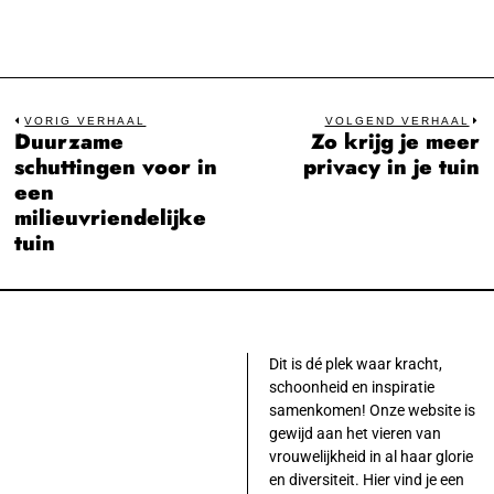
Bericht
VORIG VERHAAL
VOLGEND VERHAAL
Duurzame
Zo krijg je meer
Previous
N
navigatie
schuttingen voor in
privacy in je tuin
post:
po
een
milieuvriendelijke
tuin
Dit is dé plek waar kracht,
schoonheid en inspiratie
samenkomen! Onze website is
gewijd aan het vieren van
vrouwelijkheid in al haar glorie
en diversiteit. Hier vind je een