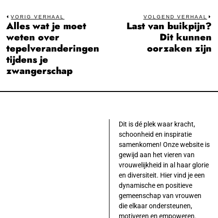
Bericht
VORIG VERHAAL
VOLGEND VERHAAL
Alles wat je moet
Last van buikpijn?
Previous
N
navigatie
weten over
Dit kunnen
post:
po
tepelveranderingen
oorzaken zijn
tijdens je
zwangerschap
Dit is dé plek waar kracht,
schoonheid en inspiratie
samenkomen! Onze website is
gewijd aan het vieren van
vrouwelijkheid in al haar glorie
en diversiteit. Hier vind je een
dynamische en positieve
gemeenschap van vrouwen
die elkaar ondersteunen,
motiveren en empoweren.