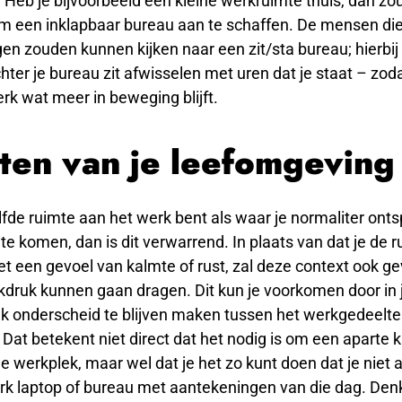
Heb je bijvoorbeeld een kleine werkruimte thuis, dan zo
 een inklapbaar bureau aan te schaffen. De mensen die
en zouden kunnen kijken naar een zit/sta bureau; hierbij 
chter je bureau zit afwisselen met uren dat je staat – zoda
erk wat meer in beweging blijft.
iten van je leefomgeving
elfde ruimte aan het werk bent als waar je normaliter onts
 te komen, dan is dit verwarrend. In plaats van dat je de r
t een gevoel van kalmte of rust, zal deze context ook g
kdruk kunnen gaan dragen. Dit kun je voorkomen door in 
iek onderscheid te blijven maken tussen het werkgedeelte
 Dat betekent niet direct dat het nodig is om een aparte 
e werkplek, maar wel dat je het zo kunt doen dat je niet al
rk laptop of bureau met aantekeningen van die dag. Den