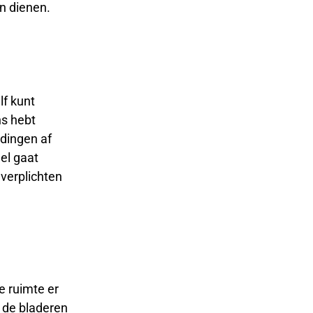
n dienen.
lf kunt
ns hebt
 dingen af
eel gaat
verplichten
e ruimte er
n de bladeren