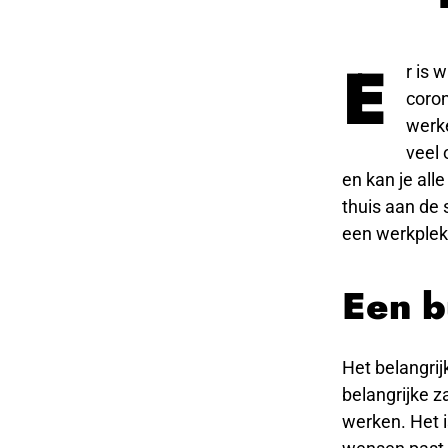
E
r is 
coron
werke
veel 
en kan je alle
thuis aan de s
een werkplek 
Een b
Het belangrij
belangrijke z
werken. Het i