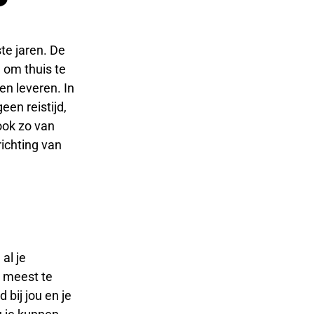
ste jaren. De
n om thuis te
en leveren. In
een reistijd,
 ook zo van
richting van
al je
t meest te
 bij jou en je