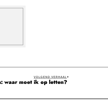
VOLGEND VERHAAL
: waar moet ik op letten?
Next
post: