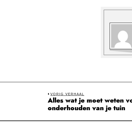
Bericht
VORIG VERHAAL
Alles wat je moet weten v
Previous
navigatie
onderhouden van je tuin
post: