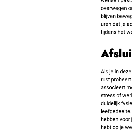
wensen past. 
overwegen om
blijven beweg
uren dat je a
tijdens het w
Afslu
Als je in dez
rust probeert
associeert me
stress of wer
duidelijk fys
leefgedeelte.
hebben voor j
hebt op je we