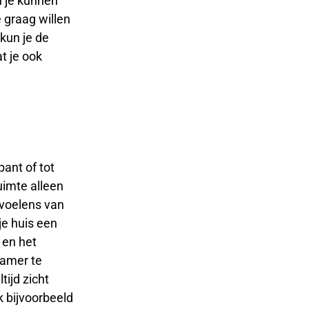
u je kunnen
 graag willen
kun je de
t je ook
pant of tot
uimte alleen
evoelens van
je huis een
 en het
kamer te
tijd zicht
k bijvoorbeeld