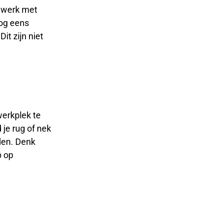
e werk met
nog eens
it zijn niet
werkplek te
je rug of nek
den. Denk
p op