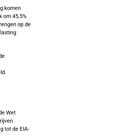
ing komen
jk om 45,5%
brengen op de
lasting
de
ld.
 de Wet
rijven
g tot de EIA-