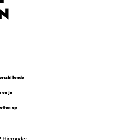
N
verschillende
 en je
zetten op
? Hieronder