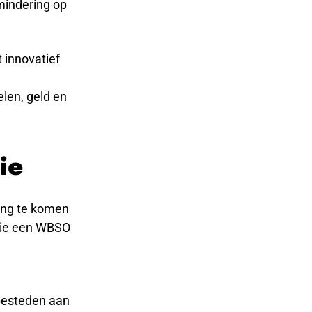
mindering op
 innovatief
len, geld en
ie
king te komen
die een
WBSO
 besteden aan