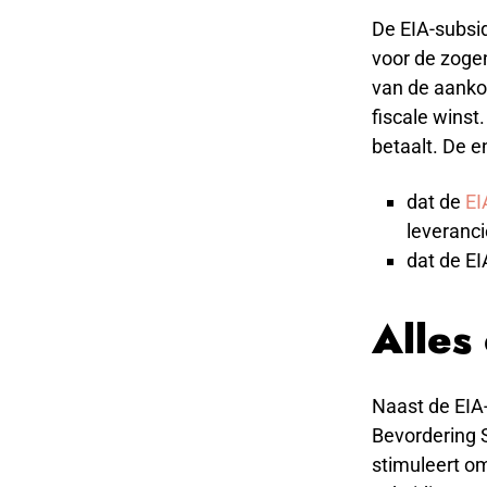
De EIA-subsi
voor de zoge
van de aanko
fiscale winst
betaalt. De e
dat de
EI
leveranci
dat de EI
Alles
Naast de EIA-
Bevordering S
stimuleert om