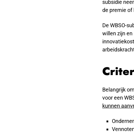
subsidie nee
de premie of 
De WBSO-subsi
willen zijn en
innovatiekost
arbeidskrach
Crite
Belangrijk om
voor een WBS
kunnen aanv
Onderneme
Vennoten 