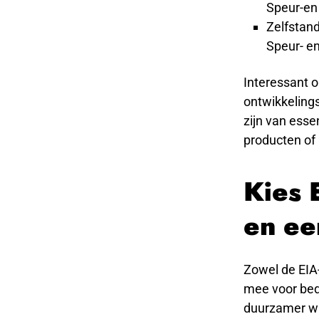
Speur-en
Zelfstan
Speur- en
Interessant 
ontwikkeling
zijn van esse
producten of 
Kies 
en ee
Zowel de EIA
mee voor bed
duurzamer wi