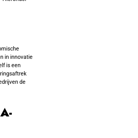
nomische
n in innovatie
lf is een
ringsaftrek
edrijven de
IA-