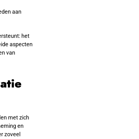
teden aan
rsteunt: het
eide aspecten
ken van
atie
len met zich
neming en
r zoveel