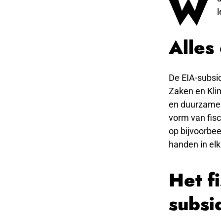
W
l
Alles
De EIA-subsid
Zaken en Klim
en duurzame t
vorm van fisc
op bijvoorbe
handen in el
Het f
subsi