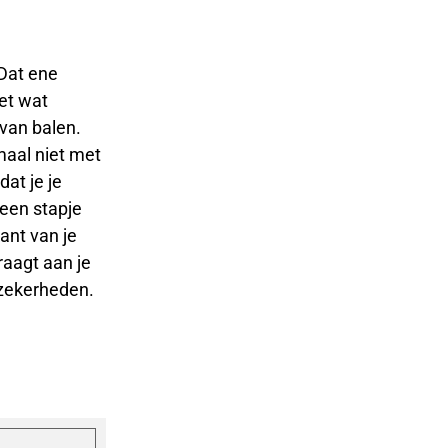
 Dat ene
net wat
 van balen.
maal niet met
dat je je
 een stapje
kant van je
raagt aan je
onzekerheden.