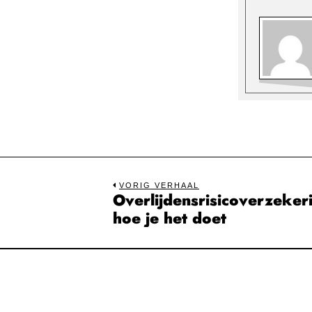
Bericht
VORIG VERHAAL
Overlijdensrisicoverzekeri
Previous
navigatie
hoe je het doet
post: