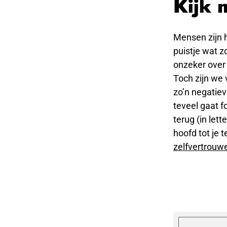
Kijk 
Mensen zijn h
puistje wat z
onzeker over 
Toch zijn we 
zo’n negatieve
teveel gaat f
terug (in lett
hoofd tot je 
zelfvertrouw