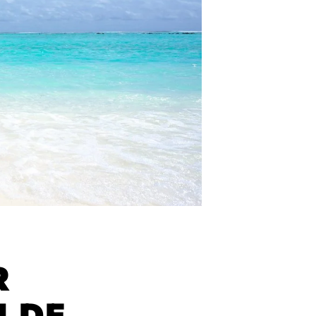
R
 DE