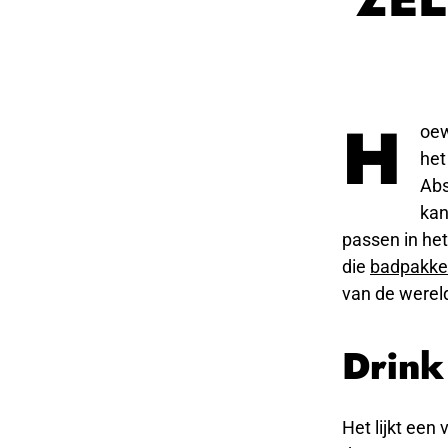
H
oew
het
Abs
kan
passen in het
die
badpakk
van de wereld
Drink
Het lijkt een 