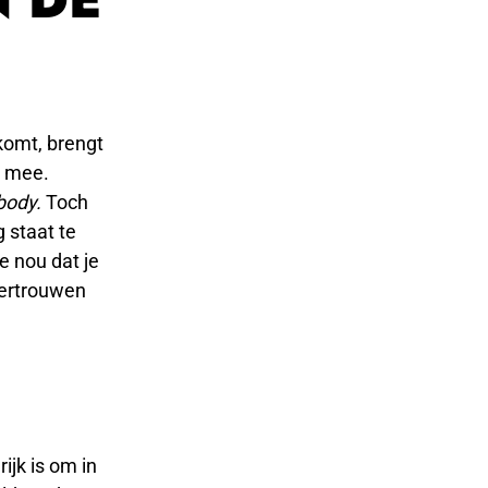
 komt, brengt
h mee.
ibody.
Toch
 staat te
e nou dat je
vertrouwen
ijk is om in