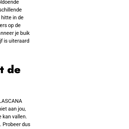
oldoende
schillende
hitte in de
kers op de
nneer je buik
f is uiteraard
t de
in LASCANA
iet aan jou,
 kan vallen.
gt. Probeer dus