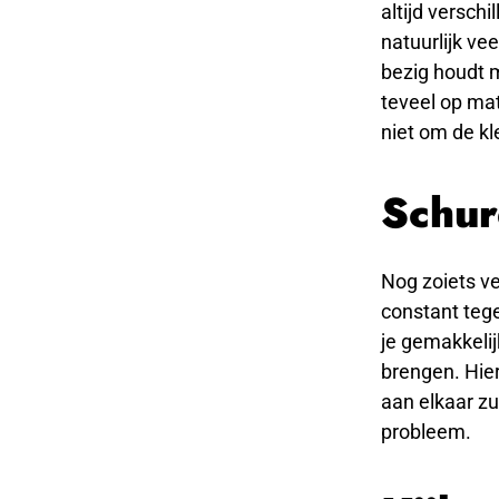
altijd verschi
natuurlijk ve
bezig houdt m
teveel op mat
niet om de kl
Schur
Nog zoiets v
constant tege
je gemakkelij
brengen. Hier
aan elkaar zu
probleem.