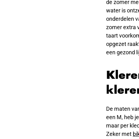
de zomer mee
water is ontz
onderdelen va
zomer extra v
taart voorkom
opgezet raakt
een gezond li
Klere
klere
De maten van
een M, heb je
maar per kled
Zeker met
bik