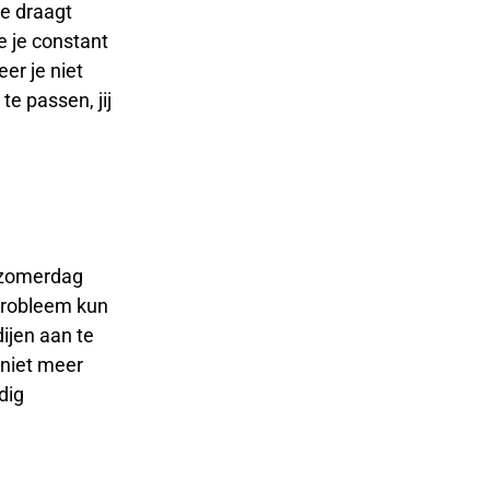
Je draagt
je je constant
er je niet
e passen, jij
e zomerdag
 probleem kun
ijen aan te
 niet meer
dig