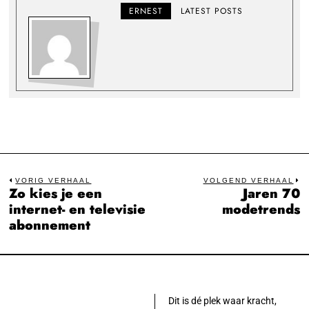
ERNEST
LATEST POSTS
Bericht
VORIG VERHAAL
VOLGEND VERHAAL
Zo kies je een
Jaren 70
Previous
N
navigatie
internet- en televisie
modetrends
post:
po
abonnement
Dit is dé plek waar kracht,