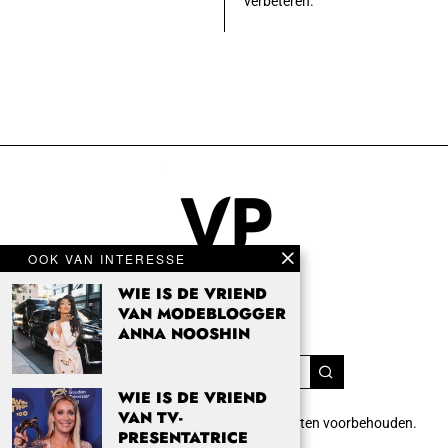
verbeteren.
OOK VAN INTERESSE
WIE IS DE VRIEND
VAN MODEBLOGGER
ANNA NOOSHIN
WIE IS DE VRIEND
VAN TV-
Copyright 2024 Vrouwenpassie.nl. Alle rechten voorbehouden.
PRESENTATRICE
info@vrouwenpassie.nl.