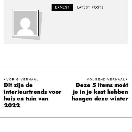
ERNEST
LATEST POSTS
Bericht
VORIG VERHAAL
VOLGEND VERHAAL
Dit zijn de
Deze 5 items moét
Previous
N
navigatie
interieurtrends voor
je in je kast hebben
post:
po
huis en tuin van
hangen deze winter
2022