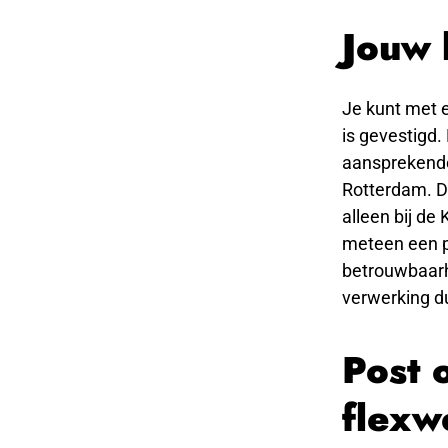
Jouw 
Je kunt met e
is gevestigd.
aansprekende
Rotterdam. Di
alleen bij de
meteen een p
betrouwbaarhe
verwerking d
Post 
flexw