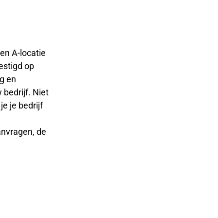
en A-locatie
estigd op
g en
bedrijf. Niet
e je bedrijf
anvragen, de