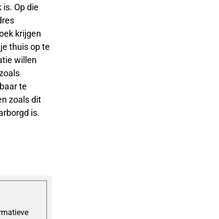
 is. Op die
dres
oek krijgen
e thuis op te
tie willen
 zoals
baar te
 zoals dit
arborgd is.
ormatieve