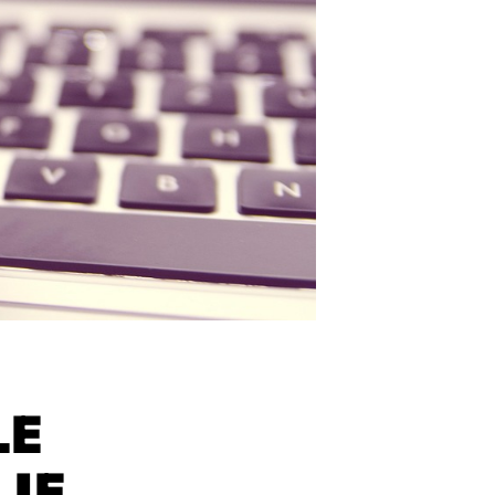
LE
 JE