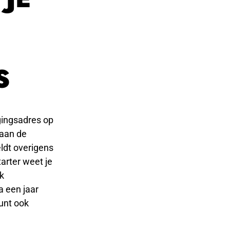
S
tigingsadres op
 aan de
ldt overigens
tarter weet je
jk
a een jaar
kunt ook