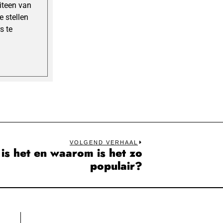
uiteen van
 stellen
s te
VOLGEND VERHAAL
 is het en waarom is het zo
Next
populair?
post: