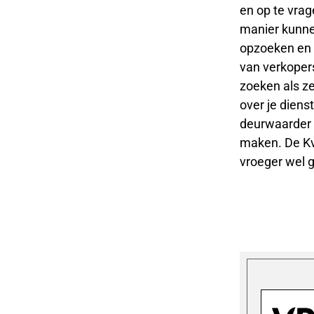
en op te vrag
manier kunnen
opzoeken en i
van verkopers
zoeken als ze
over je diens
deurwaarder o
maken. De Kv
vroeger wel g