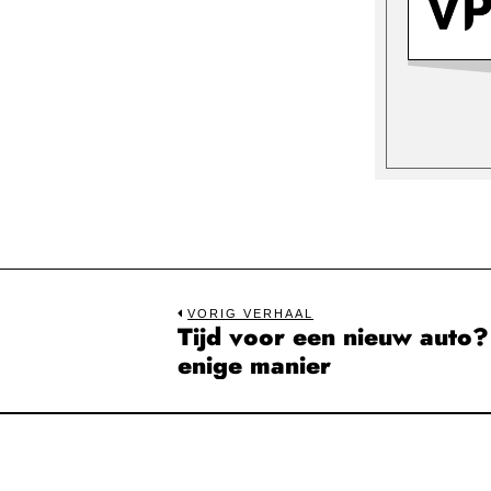
Bericht
VORIG VERHAAL
Tijd voor een nieuw auto?
Previous
navigatie
enige manier
post: