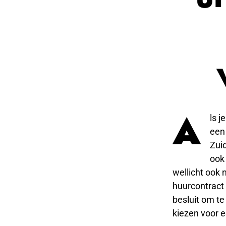
A
ls j
een
Zui
ook 
wellicht ook 
huurcontract 
besluit om te
kiezen voor e