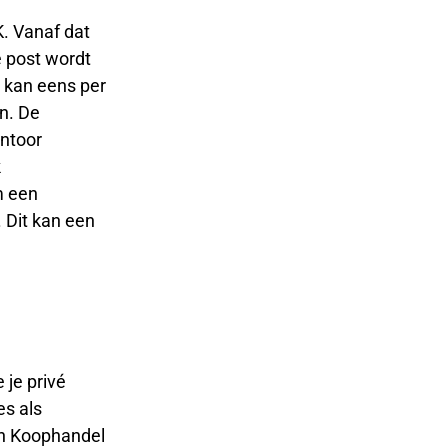
K. Vanaf dat
e post wordt
 kan eens per
n. De
antoor
k
m een
. Dit kan een
 je privé
es als
van Koophandel