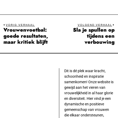
Bericht
VORIG VERHAAL
VOLGEND VERHAAL
Vrouwenvoetbal:
Sla je spullen op
Previous
N
navigatie
goede resultaten,
tijdens een
post:
po
maar kritiek blijft
verbouwing
Dit is dé plek waar kracht,
schoonheid en inspiratie
samenkomen! Onze website is
gewijd aan het vieren van
vrouwelijkheid in al haar glorie
en diversiteit. Hier vind je een
dynamische en positieve
gemeenschap van vrouwen
die elkaar ondersteunen,