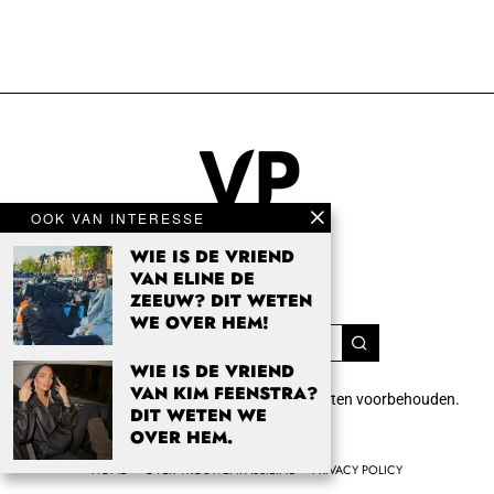
OOK VAN INTERESSE
WIE IS DE VRIEND
VAN ELINE DE
ZEEUW? DIT WETEN
WE OVER HEM!
WIE IS DE VRIEND
VAN KIM FEENSTRA?
Copyright 2024 Vrouwenpassie.nl. Alle rechten voorbehouden.
DIT WETEN WE
info@vrouwenpassie.nl.
OVER HEM.
HOME
OVER VROUWENPASSIE.NL
PRIVACY POLICY