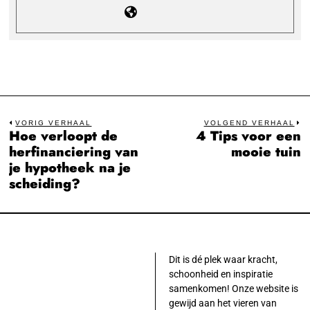
Bericht
VORIG VERHAAL
VOLGEND VERHAAL
Hoe verloopt de
4 Tips voor een
Previous
N
navigatie
herfinanciering van
mooie tuin
post:
po
je hypotheek na je
scheiding?
Dit is dé plek waar kracht,
schoonheid en inspiratie
samenkomen! Onze website is
gewijd aan het vieren van