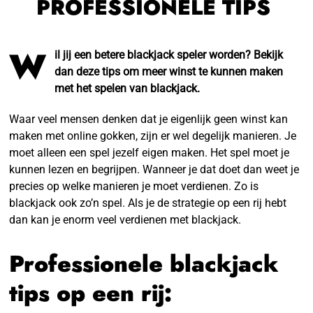
PROFESSIONELE TIPS
W
il jij een betere blackjack speler worden? Bekijk
dan deze tips om meer winst te kunnen maken
met het spelen van blackjack.
Waar veel mensen denken dat je eigenlijk geen winst kan
maken met online gokken, zijn er wel degelijk manieren. Je
moet alleen een spel jezelf eigen maken. Het spel moet je
kunnen lezen en begrijpen. Wanneer je dat doet dan weet je
precies op welke manieren je moet verdienen. Zo is
blackjack ook zo’n spel. Als je de strategie op een rij hebt
dan kan je enorm veel verdienen met blackjack.
Professionele blackjack
tips op een rij: