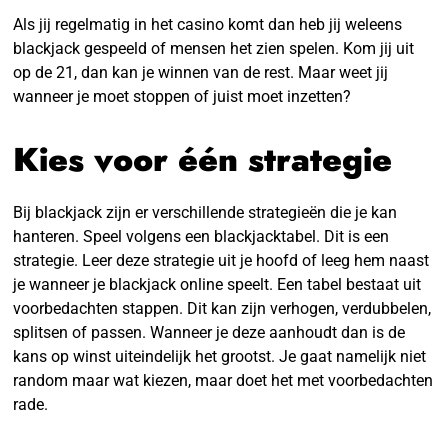
Als jij regelmatig in het casino komt dan heb jij weleens
blackjack gespeeld of mensen het zien spelen. Kom jij uit
op de 21, dan kan je winnen van de rest. Maar weet jij
wanneer je moet stoppen of juist moet inzetten?
Kies voor één strategie
Bij blackjack zijn er verschillende strategieën die je kan
hanteren. Speel volgens een blackjacktabel. Dit is een
strategie. Leer deze strategie uit je hoofd of leeg hem naast
je wanneer je blackjack online speelt. Een tabel bestaat uit
voorbedachten stappen. Dit kan zijn verhogen, verdubbelen,
splitsen of passen. Wanneer je deze aanhoudt dan is de
kans op winst uiteindelijk het grootst. Je gaat namelijk niet
random maar wat kiezen, maar doet het met voorbedachten
rade.