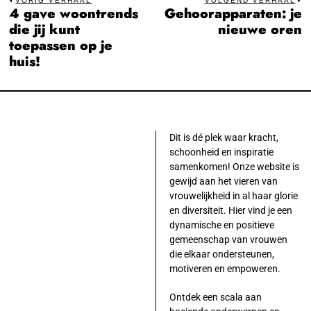
Bericht
VORIG VERHAAL
VOLGEND VERHAAL
4 gave woontrends
Gehoorapparaten: je
Previous
N
navigatie
die jij kunt
nieuwe oren
post:
po
toepassen op je
huis!
Dit is dé plek waar kracht,
schoonheid en inspiratie
samenkomen! Onze website is
gewijd aan het vieren van
vrouwelijkheid in al haar glorie
en diversiteit. Hier vind je een
dynamische en positieve
gemeenschap van vrouwen
die elkaar ondersteunen,
motiveren en empoweren.
Ontdek een scala aan