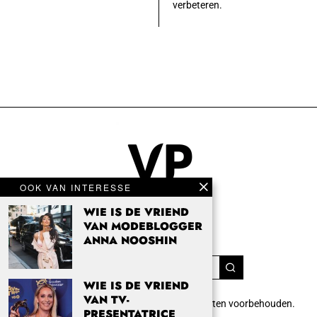
verbeteren.
OOK VAN INTERESSE
WIE IS DE VRIEND
VAN MODEBLOGGER
ANNA NOOSHIN
WIE IS DE VRIEND
VAN TV-
Copyright 2024 Vrouwenpassie.nl. Alle rechten voorbehouden.
PRESENTATRICE