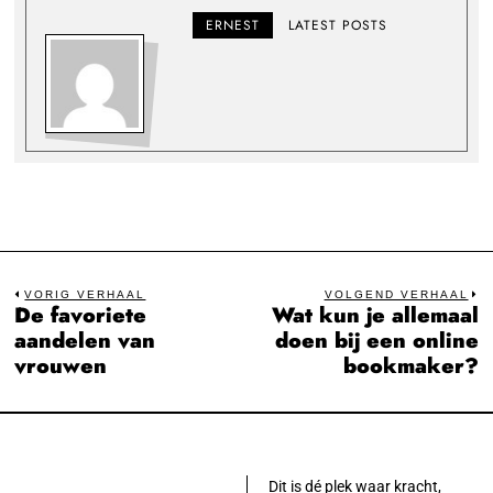
ERNEST
LATEST POSTS
Bericht
VORIG VERHAAL
VOLGEND VERHAAL
De favoriete
Wat kun je allemaal
Previous
N
navigatie
aandelen van
doen bij een online
post:
po
vrouwen
bookmaker?
Dit is dé plek waar kracht,