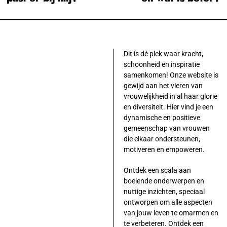
Dit is dé plek waar kracht,
schoonheid en inspiratie
samenkomen! Onze website is
gewijd aan het vieren van
vrouwelijkheid in al haar glorie
en diversiteit. Hier vind je een
dynamische en positieve
gemeenschap van vrouwen
die elkaar ondersteunen,
motiveren en empoweren.
Ontdek een scala aan
boeiende onderwerpen en
nuttige inzichten, speciaal
ontworpen om alle aspecten
van jouw leven te omarmen en
te verbeteren. Ontdek een