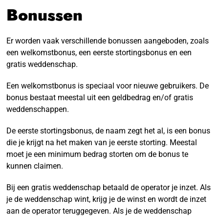
Bonussen
Er worden vaak verschillende bonussen aangeboden, zoals
een welkomstbonus, een eerste stortingsbonus en een
gratis weddenschap.
Een welkomstbonus is speciaal voor nieuwe gebruikers. De
bonus bestaat meestal uit een geldbedrag en/of gratis
weddenschappen.
De eerste stortingsbonus, de naam zegt het al, is een bonus
die je krijgt na het maken van je eerste storting. Meestal
moet je een minimum bedrag storten om de bonus te
kunnen claimen.
Bij een gratis weddenschap betaald de operator je inzet. Als
je de weddenschap wint, krijg je de winst en wordt de inzet
aan de operator teruggegeven. Als je de weddenschap