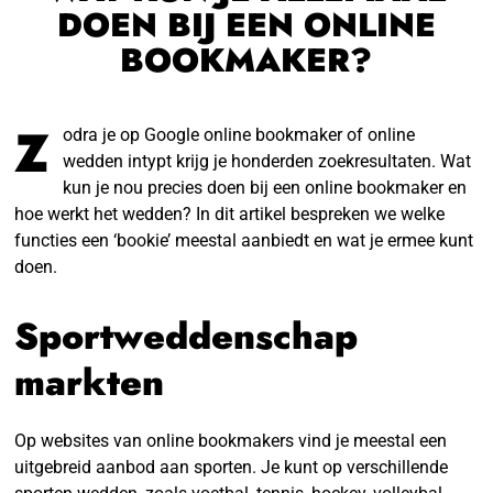
DOEN BIJ EEN ONLINE
BOOKMAKER?
Z
odra je op Google online bookmaker of online
wedden intypt krijg je honderden zoekresultaten. Wat
kun je nou precies doen bij een online bookmaker en
hoe werkt het wedden? In dit artikel bespreken we welke
functies een ‘bookie’ meestal aanbiedt en wat je ermee kunt
doen.
Sportweddenschap
markten
Op websites van online bookmakers vind je meestal een
uitgebreid aanbod aan sporten. Je kunt op verschillende