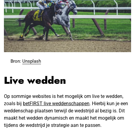
Bron:
Unsplash
Live wedden
Op sommige websites is het mogelijk om live te wedden,
zoals bij
betF
I
RST live weddenschappen
. Hierbij kun je een
weddenschap plaatsen terwijl de wedstrijd al bezig is. Dit
maakt het wedden dynamisch en maakt het mogelijk om
tijdens de wedstrijd je strategie aan te passen.