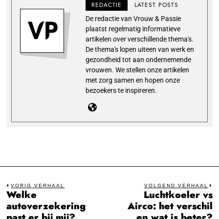
REDACTIE
LATEST POSTS
De redactie van Vrouw & Passie
plaatst regelmatig informatieve
artikelen over verschillende thema's.
De thema's lopen uiteen van werk en
gezondheid tot aan ondernemende
vrouwen. We stellen onze artikelen
met zorg samen en hopen onze
bezoekers te inspireren.
Bericht
VORIG VERHAAL
VOLGEND VERHAAL
Welke
Luchtkoeler vs
Previous
N
navigatie
autoverzekering
Airco: het verschil
post:
po
past er bij mij?
en wat is beter?