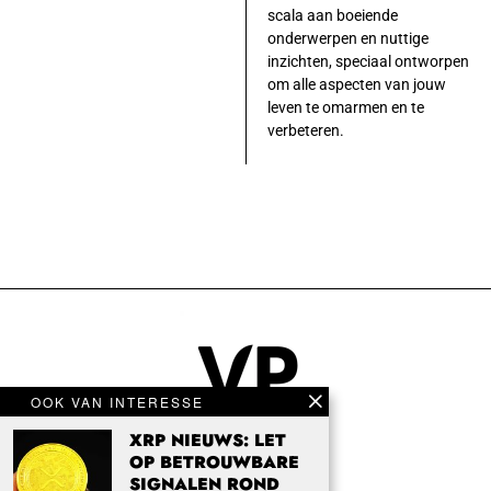
scala aan boeiende
onderwerpen en nuttige
inzichten, speciaal ontworpen
om alle aspecten van jouw
leven te omarmen en te
verbeteren.
OOK VAN INTERESSE
XRP NIEUWS: LET
OP BETROUWBARE
SIGNALEN ROND