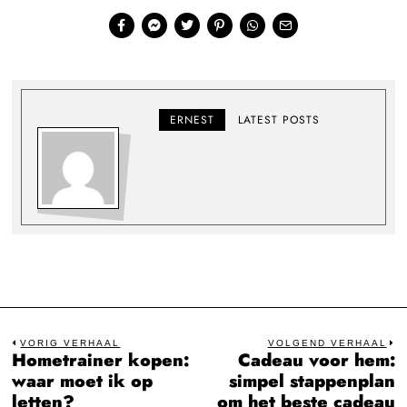
ERNEST
LATEST POSTS
Bericht
VORIG VERHAAL
VOLGEND VERHAAL
Hometrainer kopen:
Cadeau voor hem:
Previous
N
navigatie
waar moet ik op
simpel stappenplan
post:
po
letten?
om het beste cadeau