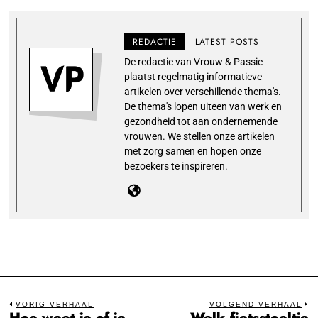
REDACTIE
LATEST POSTS
De redactie van Vrouw & Passie
plaatst regelmatig informatieve
artikelen over verschillende thema's.
De thema's lopen uiteen van werk en
gezondheid tot aan ondernemende
vrouwen. We stellen onze artikelen
met zorg samen en hopen onze
bezoekers te inspireren.
Bericht
VORIG VERHAAL
VOLGEND VERHAAL
Hoe weet je of je
Welk fietsstoeltje
Previous
N