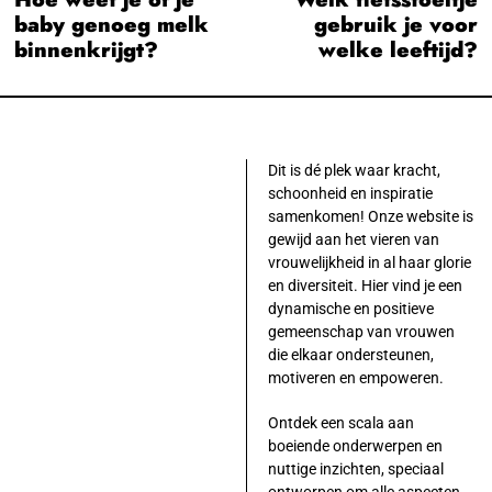
navigatie
baby genoeg melk
gebruik je voor
post:
po
binnenkrijgt?
welke leeftijd?
Dit is dé plek waar kracht,
schoonheid en inspiratie
samenkomen! Onze website is
gewijd aan het vieren van
vrouwelijkheid in al haar glorie
en diversiteit. Hier vind je een
dynamische en positieve
gemeenschap van vrouwen
die elkaar ondersteunen,
motiveren en empoweren.
Ontdek een scala aan
boeiende onderwerpen en
nuttige inzichten, speciaal
ontworpen om alle aspecten