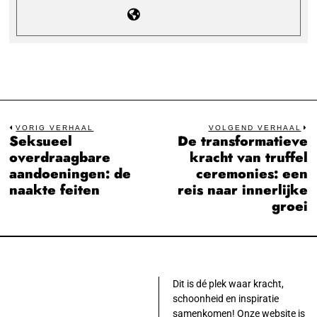
Bericht
VORIG VERHAAL
VOLGEND VERHAAL
Seksueel
De transformatieve
Previous
N
navigatie
overdraagbare
kracht van truffel
post:
po
aandoeningen: de
ceremonies: een
naakte feiten
reis naar innerlijke
groei
Dit is dé plek waar kracht,
schoonheid en inspiratie
samenkomen! Onze website is