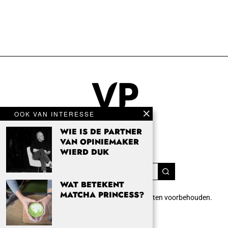
OOK VAN INTERESSE
WIE IS DE PARTNER
VAN OPINIEMAKER
WIERD DUK
WAT BETEKENT
MATCHA PRINCESS?
Copyright 2024 Vrouwenpassie.nl. Alle rechten voorbehouden.
info@vrouwenpassie.nl.