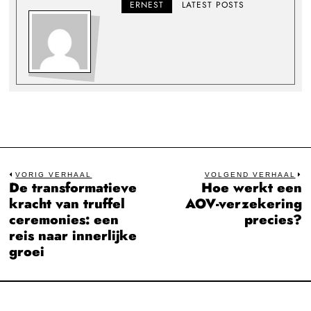
ERNEST
LATEST POSTS
Bericht
VORIG VERHAAL
VOLGEND VERHAAL
De transformatieve
Hoe werkt een
Previous
N
navigatie
kracht van truffel
AOV-verzekering
post:
po
ceremonies: een
precies?
reis naar innerlijke
groei