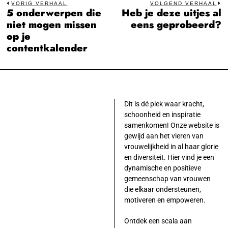
Bericht
VORIG VERHAAL
VOLGEND VERHAAL
5 onderwerpen die
Heb je deze uitjes al
Previous
N
navigatie
niet mogen missen
eens geprobeerd?
post:
po
op je
contentkalender
Dit is dé plek waar kracht,
schoonheid en inspiratie
samenkomen! Onze website is
gewijd aan het vieren van
vrouwelijkheid in al haar glorie
en diversiteit. Hier vind je een
dynamische en positieve
gemeenschap van vrouwen
die elkaar ondersteunen,
motiveren en empoweren.
Ontdek een scala aan