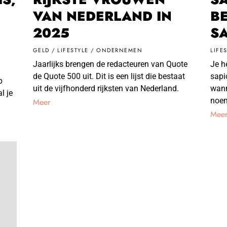
VAN NEDERLAND IN
B
2025
SA
R
GELD
/
LIFESTYLE
/
ONDERNEMEN
LIFE
Jaarlijks brengen de redacteuren van Quote
Je h
de Quote 500 uit. Dit is een lijst die bestaat
sapi
p
uit de vijfhonderd rijksten van Nederland.
wann
l je
noe
Meer
Mee