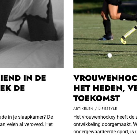
IEND IN DE
VROUWENHOCK
EK DE
HET HEDEN, V
TOEKOMST
ARTIKELEN
/
LIFESTYLE
rade in je slaapkamer? De
Het vrouwenhockey heeft de 
an velen al veroverd. Het
ontwikkeling doorgemaakt. Wa
ondergewaardeerde sport, is u