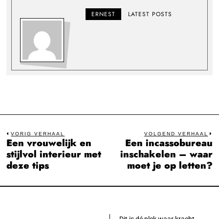
ERNEST
LATEST POSTS
VORIG VERHAAL
VOLGEND VERHAAL
Een vrouwelijk en
Een incassobureau
Previous
N
Bericht
stijlvol interieur met
inschakelen – waar
post:
po
deze tips
moet je op letten?
navigatie