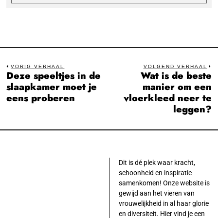
Bericht
VORIG VERHAAL
VOLGEND VERHAAL
Deze speeltjes in de
Wat is de beste
Previous
N
navigatie
slaapkamer moet je
manier om een
post:
po
eens proberen
vloerkleed neer te
leggen?
Dit is dé plek waar kracht,
schoonheid en inspiratie
samenkomen! Onze website is
gewijd aan het vieren van
vrouwelijkheid in al haar glorie
en diversiteit. Hier vind je een