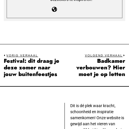
Bericht
VORIG VERHAAL
VOLGEND VERHAAL
Festival: dit draag je
Badkamer
Previous
N
navigatie
deze zomer naar
verbouwen? Hier
post:
po
jouw buitenfeestjes
moet je op letten
Dit is dé plek waar kracht,
schoonheid en inspiratie
samenkomen! Onze website is
gewijd aan het vieren van