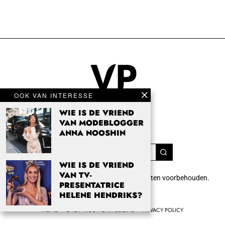
OOK VAN INTERESSE
WIE IS DE VRIEND
VAN MODEBLOGGER
ANNA NOOSHIN
WIE IS DE VRIEND
VAN TV-
Copyright 2024 Vrouwenpassie.nl. Alle rechten voorbehouden.
PRESENTATRICE
info@vrouwenpassie.nl.
HELENE HENDRIKS?
HOME
OVER VROUWENPASSIE.NL
PRIVACY POLICY