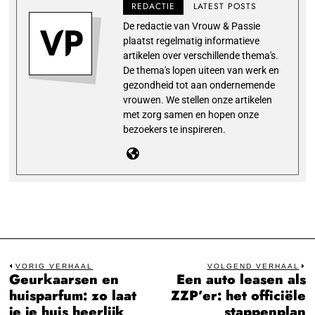
REDACTIE
LATEST POSTS
De redactie van Vrouw & Passie
plaatst regelmatig informatieve
artikelen over verschillende thema's.
De thema's lopen uiteen van werk en
gezondheid tot aan ondernemende
vrouwen. We stellen onze artikelen
met zorg samen en hopen onze
bezoekers te inspireren.
Bericht
VORIG VERHAAL
VOLGEND VERHAAL
Geurkaarsen en
Een auto leasen als
Previous
N
navigatie
huisparfum: zo laat
ZZP’er: het officiële
post:
po
je je huis heerlijk
stappenplan