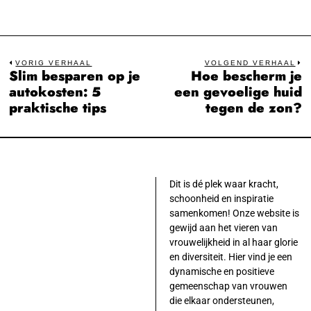
Bericht
VORIG VERHAAL
VOLGEND VERHAAL
Slim besparen op je
Hoe bescherm je
Previous
N
navigatie
autokosten: 5
een gevoelige huid
post:
po
praktische tips
tegen de zon?
Dit is dé plek waar kracht,
schoonheid en inspiratie
samenkomen! Onze website is
gewijd aan het vieren van
vrouwelijkheid in al haar glorie
en diversiteit. Hier vind je een
dynamische en positieve
gemeenschap van vrouwen
die elkaar ondersteunen,