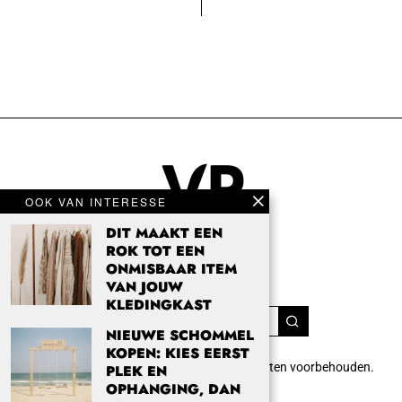
OOK VAN INTERESSE
DIT MAAKT EEN
ROK TOT EEN
ONMISBAAR ITEM
VAN JOUW
KLEDINGKAST
NIEUWE SCHOMMEL
KOPEN: KIES EERST
Copyright 2024 Vrouwenpassie.nl. Alle rechten voorbehouden.
PLEK EN
info@vrouwenpassie.nl.
OPHANGING, DAN