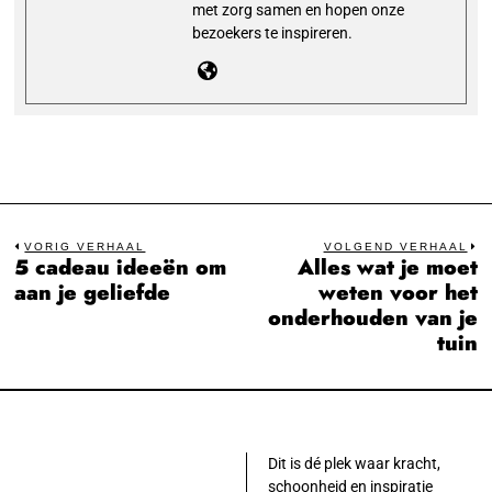
met zorg samen en hopen onze
bezoekers te inspireren.
Bericht
VORIG VERHAAL
VOLGEND VERHAAL
5 cadeau ideeën om
Alles wat je moet
Previous
N
navigatie
aan je geliefde
weten voor het
post:
po
onderhouden van je
tuin
Dit is dé plek waar kracht,
schoonheid en inspiratie