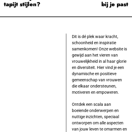
navigatie
tapijt stijlen?
bij je past
post:
po
Dit is dé plek waar kracht,
schoonheid en inspiratie
samenkomen! Onze website is
gewijd aan het vieren van
vrouwelijkheid in al haar glorie
en diversiteit. Hier vind je een
dynamische en positieve
gemeenschap van vrouwen
die elkaar ondersteunen,
motiveren en empoweren.
Ontdek een scala aan
boeiende onderwerpen en
nuttige inzichten, speciaal
ontworpen om alle aspecten
van jouw leven te omarmen en