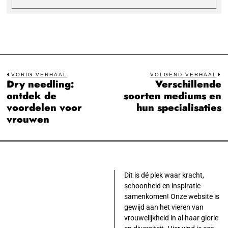
Bericht
VORIG VERHAAL
VOLGEND VERHAAL
Dry needling:
Verschillende
Previous
N
navigatie
ontdek de
soorten mediums en
post:
po
voordelen voor
hun specialisaties
vrouwen
Dit is dé plek waar kracht,
schoonheid en inspiratie
samenkomen! Onze website is
gewijd aan het vieren van
vrouwelijkheid in al haar glorie