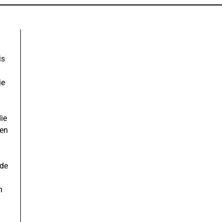
is
ie
ie
ren
nde
n