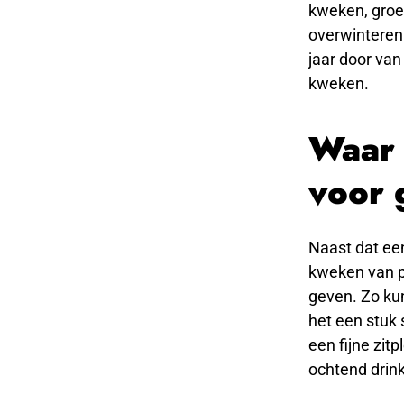
kweken, groen
overwinteren 
jaar door van
kweken.
Waar 
voor 
Naast dat een
kweken van pl
geven. Zo kun
het een stuk 
een fijne zitp
ochtend drink