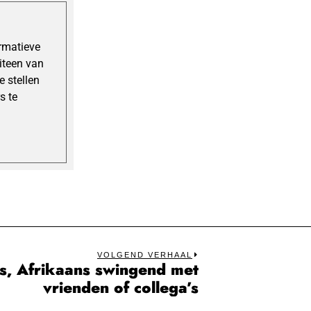
ormatieve
uiteen van
 stellen
s te
VOLGEND VERHAAL
, Afrikaans swingend met
Next
vrienden of collega’s
post: