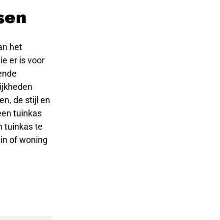
sen
an het
ie er is voor
lende
lijkheden
n, de stijl en
een tuinkas
n tuinkas te
in of woning