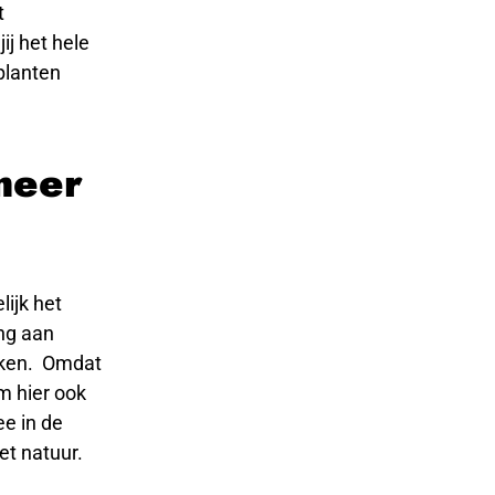
t
ij het hele
planten
meer
lijk het
ing aan
uiken. Omdat
om hier ook
ee in de
et natuur.