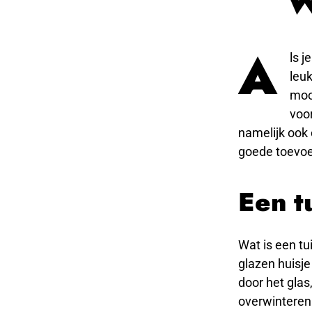
W
A
ls j
leuk
mooi
voo
namelijk ook 
goede toevoeg
Een t
Wat is een tu
glazen huisje
door het glas
overwinteren