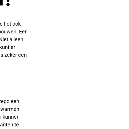
T!
je het ook
rbouwen. Een
Niet alleen
 kunt er
us zeker een
ezegd een
 opwarmen
en kunnen
lanten te