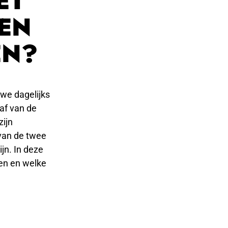
ET
EN
EN?
we dagelijks
 af van de
zijn
van de twee
jn. In deze
nen en welke