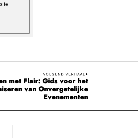
s te
VOLGEND VERHAAL
en met Flair: Gids voor het
Next
iseren van Onvergetelijke
post:
Evenementen