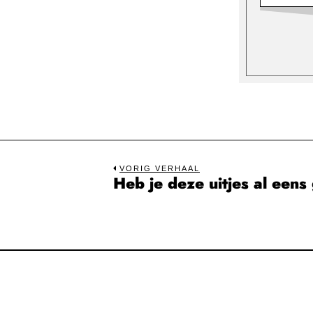
Bericht
VORIG VERHAAL
Heb je deze uitjes al een
Previous
navigatie
post: