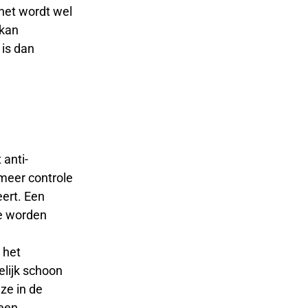
het wordt wel
 kan
 is dan
anti-
 meer controle
ert. Een
te worden
 het
lijk schoon
ze in de
 een