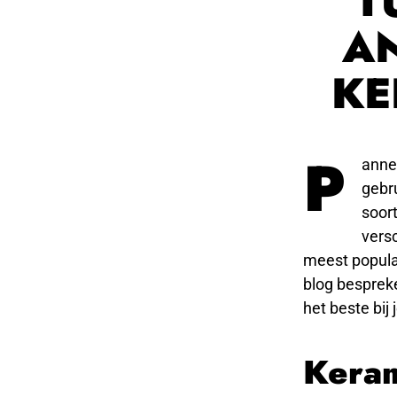
T
A
KE
P
anne
gebru
soort
vers
meest popula
blog besprek
het beste bij 
Keram