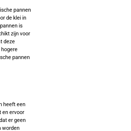
ische pannen
r de klei in
 pannen is
ikt zijn voor
at deze
j hogere
mische pannen
n heeft een
 en ervoor
 dat er geen
en worden