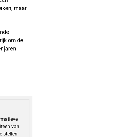
maken, maar
ende
rijk om de
r jaren
ormatieve
uiteen van
 stellen