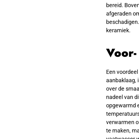
bereid. Boven
afgeraden om
beschadigen.
keramiek.
Voor-
Een voordeel
aanbaklaag, i
over de smaak
nadeel van di
opgewarmd en
temperatuurs
verwarmen of
te maken, maa
vaatwasser w