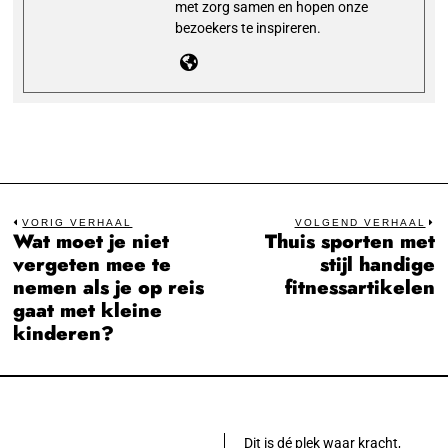
met zorg samen en hopen onze
bezoekers te inspireren.
Bericht
VORIG VERHAAL
VOLGEND VERHAAL
Wat moet je niet
Thuis sporten met
Previous
N
navigatie
vergeten mee te
stijl handige
post:
po
nemen als je op reis
fitnessartikelen
gaat met kleine
kinderen?
Dit is dé plek waar kracht,