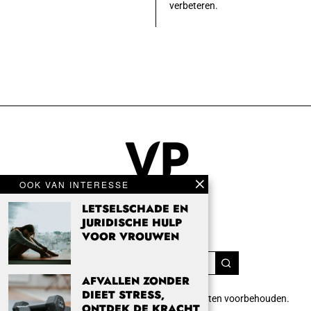
verbeteren.
OOK VAN INTERESSE
LETSELSCHADE EN
JURIDISCHE HULP
VOOR VROUWEN
AFVALLEN ZONDER
DIEET STRESS,
Copyright 2024 Vrouwenpassie.nl. Alle rechten voorbehouden.
ONTDEK DE KRACHT