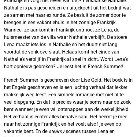
Frankrijk en volgt het leven van de Amerikaanse Nathalie.
Nathalie is pas gescheiden en uitgekocht uit het bedrijf wat
ze samen met haar ex runde. Ze besluit de zomer door te
brengen in een vakantiehuis in het zonnige Frankrijk.
Wanneer ze aankomt in Frankrijk ontmoet ze Lena, de
huismeester van de villa waar Nathalie verblijft. De stoere
Lena maakt iets los in Nathalie en het duurt niet lang
voordat de vonk overslaat. Helaas komt het einde van
Nathalie’s verblijf in Frankrijk al snel in zicht. Wordt Lena’s
hart opnieuw gebroken? Je leest het in French Summer!
French Summer is geschreven door Lise Gold. Het boek is in
het Engels geschreven en is een luchtig verhaal dat lekker
makkelijk weg leest. Een simpele romance met niet al te
veel diepgang. En dat is precies waar je soms naar op zoek
bent wanneer je even wil ontsnappen aan de werkelijkheid.
Het verhaal is echter alles behalve saai. Het neemt je mee
naar het zonnige Frankrijk en het voelt alsof je even op
vakantie bent. En de
steamy
scenes tussen Lena en