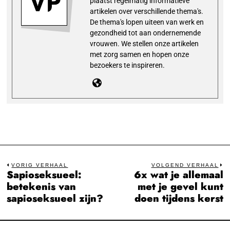
plaatst regelmatig informatieve
artikelen over verschillende thema's.
De thema's lopen uiteen van werk en
gezondheid tot aan ondernemende
vrouwen. We stellen onze artikelen
met zorg samen en hopen onze
bezoekers te inspireren.
Bericht
VORIG VERHAAL
VOLGEND VERHAAL
Sapioseksueel:
6x wat je allemaal
Previous
N
navigatie
betekenis van
met je gevel kunt
post:
po
sapioseksueel zijn?
doen tijdens kerst