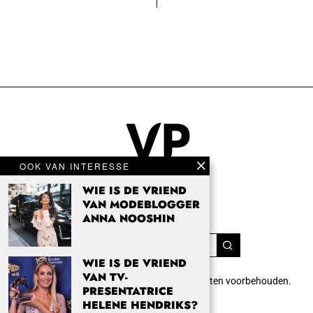
OOK VAN INTERESSE
WIE IS DE VRIEND
VAN MODEBLOGGER
ANNA NOOSHIN
WIE IS DE VRIEND
VAN TV-
Copyright 2024 Vrouwenpassie.nl. Alle rechten voorbehouden.
PRESENTATRICE
info@vrouwenpassie.nl.
HELENE HENDRIKS?