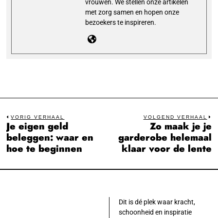
vrouwen. We stellen onze artikelen
met zorg samen en hopen onze
bezoekers te inspireren.
Bericht
VORIG VERHAAL
VOLGEND VERHAAL
Je eigen geld
Zo maak je je
Previous
N
navigatie
beleggen: waar en
garderobe helemaal
post:
po
hoe te beginnen
klaar voor de lente
Dit is dé plek waar kracht,
schoonheid en inspiratie