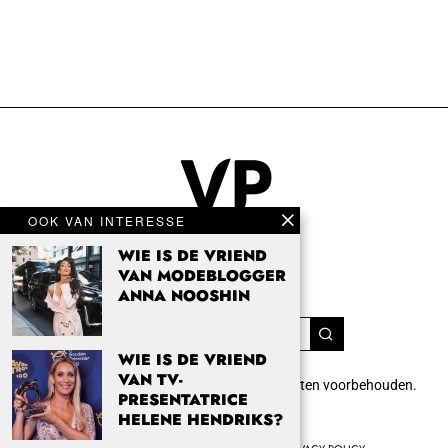
OOK VAN INTERESSE
WIE IS DE VRIEND
VAN MODEBLOGGER
ANNA NOOSHIN
WIE IS DE VRIEND
VAN TV-
Copyright 2024 Vrouwenpassie.nl. Alle rechten voorbehouden.
PRESENTATRICE
info@vrouwenpassie.nl.
HELENE HENDRIKS?