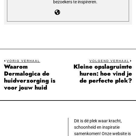
bezoekers te inspireren.
Bericht
VORIG VERHAAL
VOLGEND VERHAAL
Waarom
Kleine opslagruimte
Previous
N
navigatie
Dermalogica de
huren: hoe vind je
post:
po
huidverzorging is
de perfecte plek?
voor jouw huid
Dit is dé plek waar kracht,
schoonheid en inspiratie
samenkomen! Onze website is