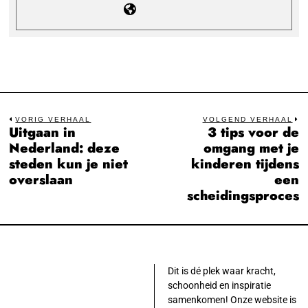
Bericht
VORIG VERHAAL
VOLGEND VERHAAL
Uitgaan in
3 tips voor de
Previous
N
navigatie
Nederland: deze
omgang met je
post:
po
steden kun je niet
kinderen tijdens
overslaan
een
scheidingsproces
Dit is dé plek waar kracht,
schoonheid en inspiratie
samenkomen! Onze website is