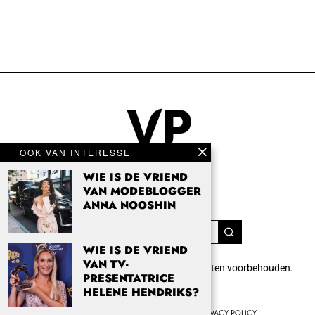
OOK VAN INTERESSE
WIE IS DE VRIEND
VAN MODEBLOGGER
ANNA NOOSHIN
WIE IS DE VRIEND
VAN TV-
Copyright 2024 Vrouwenpassie.nl. Alle rechten voorbehouden.
PRESENTATRICE
info@vrouwenpassie.nl.
HELENE HENDRIKS?
HOME
OVER VROUWENPASSIE.NL
PRIVACY POLICY