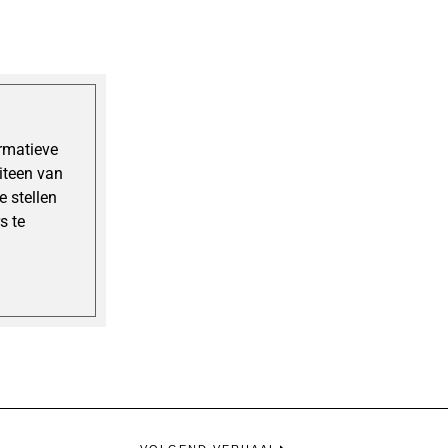
ormatieve
uiteen van
 stellen
s te