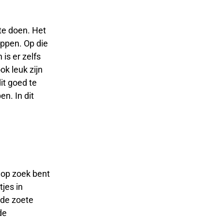
 te doen. Het
appen. Op die
is er zelfs
ok leuk zijn
it goed te
n. In dit
 op zoek bent
tjes in
 de zoete
de