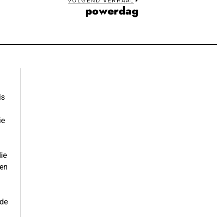
VOLGEND VERHAAL
powerdag
Next
post:
is
ie
ie
ren
nde