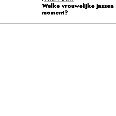
Bericht
VORIG VERHAAL
Welke vrouwelijke jassen z
Previous
navigatie
moment?
post: