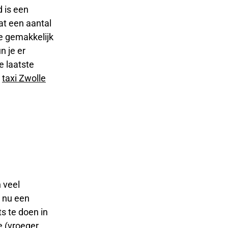
 is een
at een aantal
 je gemakkelijk
n je er
de laatste
n
taxi Zwolle
 veel
e nu een
ts te doen in
e (vroeger