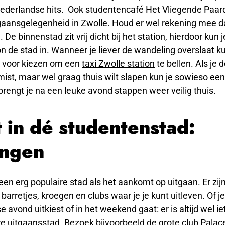
Nederlandse hits. Ook studentencafé Het Vliegende Paard
tgaansgelegenheid in Zwolle. Houd er wel rekening mee d
. De binnenstad zit vrij dicht bij het station, hierdoor kun
on de stad in. Wanneer je liever de wandeling overslaat ku
k voor kiezen om een
taxi Zwolle station
te bellen. Als je 
mist, maar wel graag thuis wilt slapen kun je sowieso ee
brengt je na een leuke avond stappen weer veilig thuis.
t in dé studentenstad:
ingen
een erg populaire stad als het aankomt op uitgaan. Er zijn
 barretjes, kroegen en clubs waar je je kunt uitleven. Of j
avond uitkiest of in het weekend gaat: er is altijd wel ie
e uitgaansstad. Bezoek bijvoorbeeld de grote club Palac