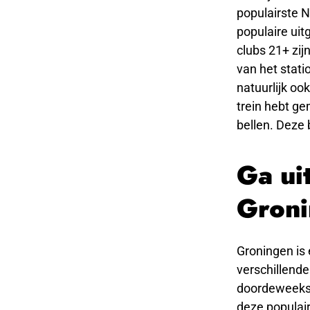
populairste 
populaire ui
clubs 21+ zijn
van het stati
natuurlijk oo
trein hebt ge
bellen. Deze 
Ga ui
Gron
Groningen is 
verschillende
doordeweekse 
deze populair