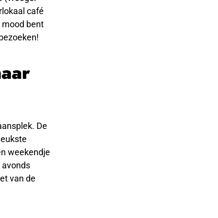
rlokaal café
 de mood bent
 bezoeken!
naar
gaansplek. De
 leukste
een weekendje
s avonds
iet van de