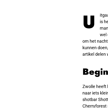
U
itga
is h
mani
wel 
om het nacht
kunnen doen,
artikel delen
Begin
Zwolle heeft 
naar iets klei
shotbar Shott
Cherryforest 