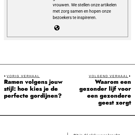
vrouwen. We stellen onze artikelen
met zorg samen en hopen onze
bezoekers te inspireren.
Bericht
VORIG VERHAAL
VOLGEND VERHAAL
Ramen volgens jouw
Waarom een
Previous
N
navigatie
stijl: hoe kies je de
gezonder lijf voor
post:
po
perfecte gordijnen?
een gezondere
geest zorgt