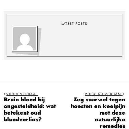
LATEST POSTS
Bericht
VORIG VERHAAL
VOLGEND VERHAAL
Bruin bloed bij
Zeg vaarwel tegen
Previous
N
navigatie
ongesteldheid: wat
hoesten en keelpijn
post:
po
betekent oud
met deze
bloedverlies?
natuurlijke
remedies