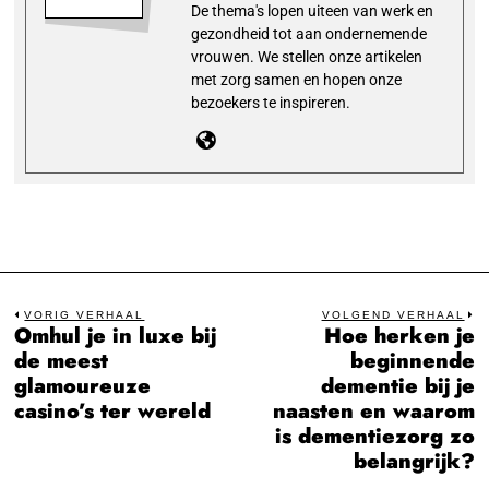
De thema's lopen uiteen van werk en
gezondheid tot aan ondernemende
vrouwen. We stellen onze artikelen
met zorg samen en hopen onze
bezoekers te inspireren.
Bericht
VORIG VERHAAL
VOLGEND VERHAAL
Omhul je in luxe bij
Hoe herken je
Previous
N
navigatie
de meest
beginnende
post:
po
glamoureuze
dementie bij je
casino’s ter wereld
naasten en waarom
is dementiezorg zo
belangrijk?