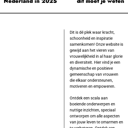
navigatie
Nederland in 2025
dit moet je weten
Dit is dé plek waar kracht,
schoonheid en inspiratie
samenkomen! Onze website is
gewijd aan het vieren van
vrouwelijkheid in al haar glorie
en diversiteit. Hier vind je een
dynamische en positieve
gemeenschap van vrouwen
die elkaar ondersteunen,
motiveren en empoweren.
Ontdek een scala aan
boeiende onderwerpen en
nuttige inzichten, speciaal
ontworpen om alle aspecten
van jouw leven te omarmen en
te verbeteren. Ontdek een