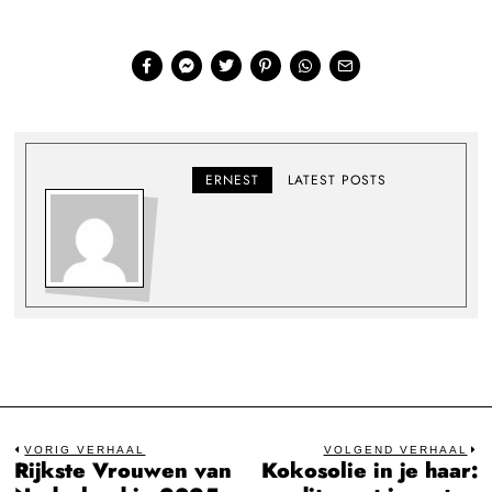
ERNEST
LATEST POSTS
Bericht
VORIG VERHAAL
VOLGEND VERHAAL
Rijkste Vrouwen van
Kokosolie in je haar:
Previous
N
post:
po