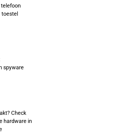
 telefoon
 toestel
t
om spyware
aakt? Check
de hardware in
e