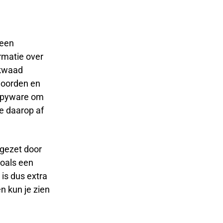
 een
rmatie over
 kwaad
woorden en
 spyware om
e daarop af
ngezet door
zoals een
 is dus extra
n kun je zien