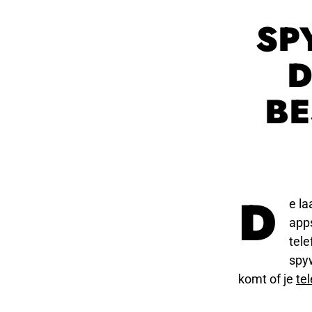
SP
D
BE
D
e l
apps
tele
spyw
komt of je
te