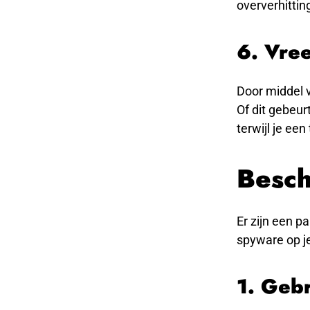
oververhittin
6. Vre
Door middel 
Of dit gebeur
terwijl je ee
Besch
Er zijn een p
spyware op je
1. Geb