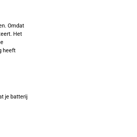
len. Omdat
teert. Het
je
g heeft
t je batterij