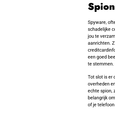
Spion
Spyware, oft
schadelijke 
jou te verza
aanrichten. 
creditcardin
een goed beel
te stemmen.
Tot slot is e
overheden en 
echte spion, 
belangrijk om
of je telefoon