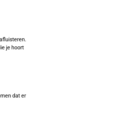
fluisteren.
e je hoort
omen dat er