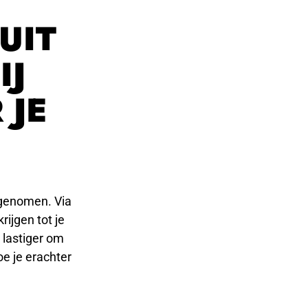
UIT
IJ
 JE
rgenomen. Via
ijgen tot je
 lastiger om
oe je erachter