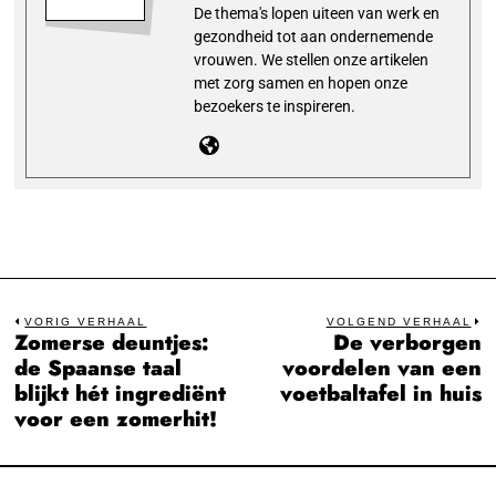
De thema's lopen uiteen van werk en
gezondheid tot aan ondernemende
vrouwen. We stellen onze artikelen
met zorg samen en hopen onze
bezoekers te inspireren.
Bericht
VORIG VERHAAL
VOLGEND VERHAAL
Zomerse deuntjes:
De verborgen
Previous
N
navigatie
de Spaanse taal
voordelen van een
post:
po
blijkt hét ingrediënt
voetbaltafel in huis
voor een zomerhit!