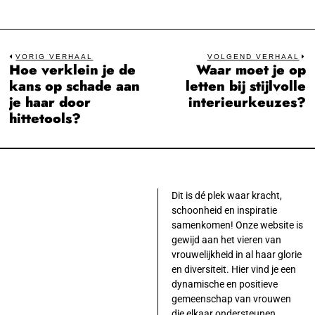
Bericht
VORIG VERHAAL
VOLGEND VERHAAL
Hoe verklein je de
Waar moet je op
Previous
N
navigatie
kans op schade aan
letten bij stijlvolle
post:
po
je haar door
interieurkeuzes?
hittetools?
Dit is dé plek waar kracht,
schoonheid en inspiratie
samenkomen! Onze website is
gewijd aan het vieren van
vrouwelijkheid in al haar glorie
en diversiteit. Hier vind je een
dynamische en positieve
gemeenschap van vrouwen
die elkaar ondersteunen,