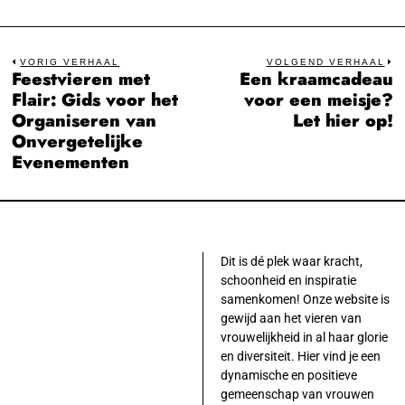
Bericht
VORIG VERHAAL
VOLGEND VERHAAL
Feestvieren met
Een kraamcadeau
Previous
N
navigatie
Flair: Gids voor het
voor een meisje?
post:
po
Organiseren van
Let hier op!
Onvergetelijke
Evenementen
Dit is dé plek waar kracht,
schoonheid en inspiratie
samenkomen! Onze website is
gewijd aan het vieren van
vrouwelijkheid in al haar glorie
en diversiteit. Hier vind je een
dynamische en positieve
gemeenschap van vrouwen